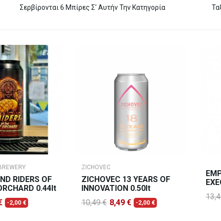
Σερβίρονται 6 Μπίρες Σ' Αυτήν Την Κατηγορία
Τα
 BREWERY
ZICHOVEC
EMP
AND RIDERS OF
ZICHOVEC 13 YEARS OF
EXE
ORCHARD 0.44lt
INNOVATION 0.50lt
13,4
€
10,49 €
8,49 €
-2,00 €
-2,00 €