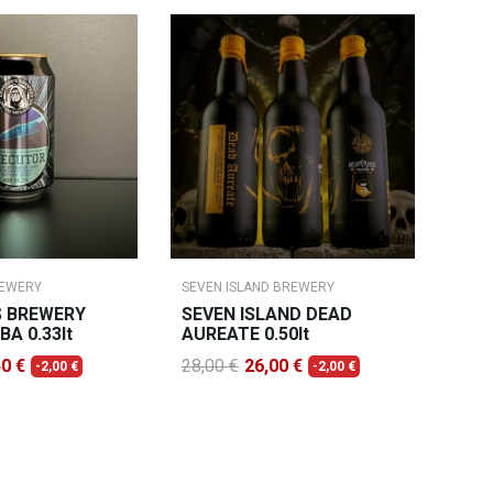
REWERY
SEVEN ISLAND BREWERY
S BREWERY
SEVEN ISLAND DEAD
A 0.33lt
AUREATE 0.50lt
40 €
28,00 €
26,00 €
-2,00 €
-2,00 €