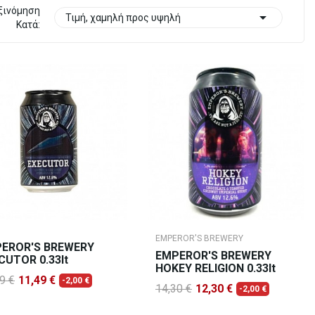
ξινόμηση

Τιμή, χαμηλή προς υψηλή
Κατά:
EMPEROR'S BREWERY
EROR'S BREWERY
EMPEROR'S BREWERY
CUTOR 0.33lt
HOKEY RELIGION 0.33lt
9 €
11,49 €
-2,00 €
14,30 €
12,30 €
-2,00 €