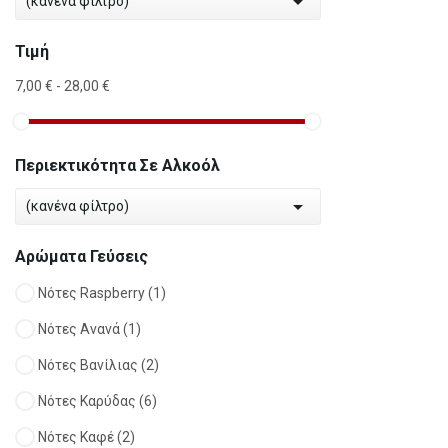

(κανένα φίλτρο)
Τιμή
7,00 € - 28,00 €
Περιεκτικότητα Σε Αλκοόλ

(κανένα φίλτρο)
Αρώματα Γεύσεις
Νότες Raspberry
(1)
Νότες Ανανά
(1)
Νότες Βανίλιας
(2)
Νότες Καρύδας
(6)
Νότες Καφέ
(2)